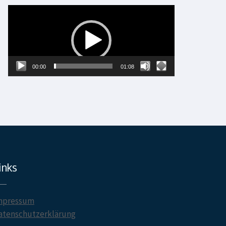
Video-
Player
00:00
01:08
inks
mpressum
atenschutzerklärung