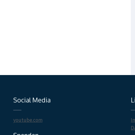
Social Media
L
youtube.com
I
D