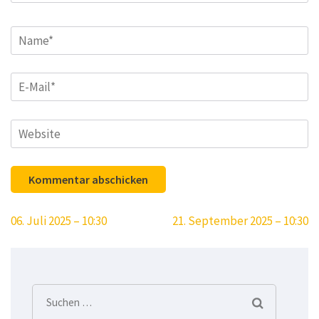
Name
*
E-
Mail
*
Website
Beitragsnavigation
06. Juli 2025 – 10:30
21. September 2025 – 10:30
Suchen