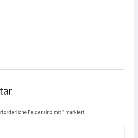
tar
rforderliche Felder sind mit
*
markiert