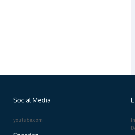
Social Media
L
youtube.com
I
D