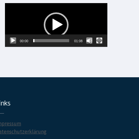
Video-
Player
00:00
01:08
inks
mpressum
atenschutzerklärung