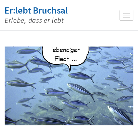
Zum
Er:lebt Bruchsal
Inhalt
Erlebe, dass er lebt
springen
(Enter
drücken)