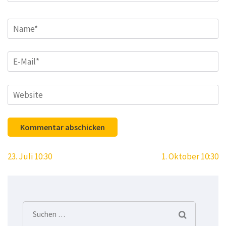
Name
*
E-
Mail
*
Website
Beitragsnavigation
23. Juli 10:30
1. Oktober 10:30
Suchen