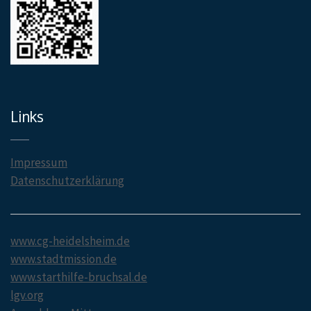
Links
Impressum
Datenschutzerklärung
www.cg-heidelsheim.de
www.stadtmission.de
www.starthilfe-bruchsal.de
lgv.org