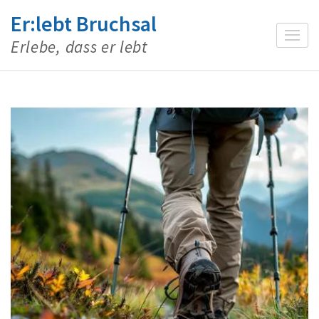
Zum
Er:lebt Bruchsal
Inhalt
Erlebe, dass er lebt
springen
(Enter
drücken)