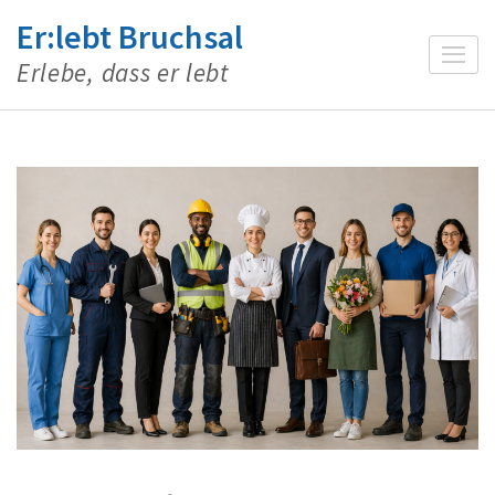
Zum
Er:lebt Bruchsal
Inhalt
Erlebe, dass er lebt
springen
(Enter
drücken)